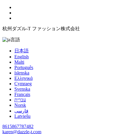
杭州ダズル-T ファッション株式会社
言語
日本語
English
Malti
Português
íslenska
Ελληνικά
Cymraeg
Svenska
Français
עברית
Norsk
فارسی
Latviešu
8615867787482
karen@dazzle-t.com