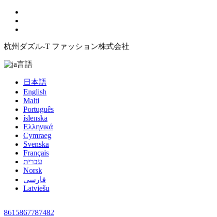
杭州ダズル-T ファッション株式会社
言語
日本語
English
Malti
Português
íslenska
Ελληνικά
Cymraeg
Svenska
Français
עברית
Norsk
فارسی
Latviešu
8615867787482