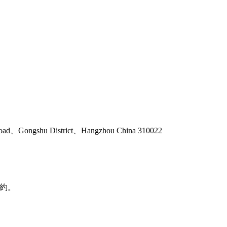
 Road、Gongshu District、Hangzhou China 310022
予約。