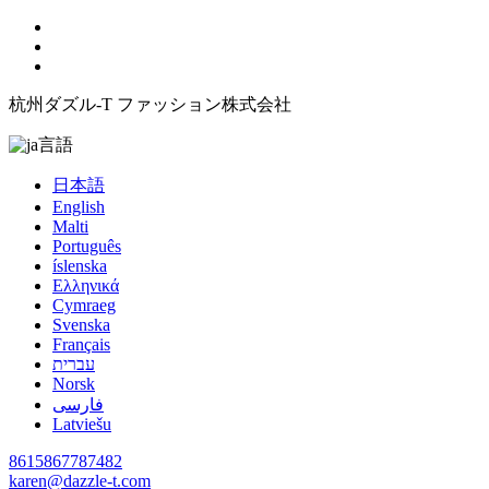
杭州ダズル-T ファッション株式会社
言語
日本語
English
Malti
Português
íslenska
Ελληνικά
Cymraeg
Svenska
Français
עברית
Norsk
فارسی
Latviešu
8615867787482
karen@dazzle-t.com